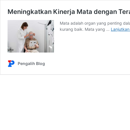
Meningkatkan Kinerja Mata dengan Ter
Mata adalah organ yang penting dal
kurang baik. Mata yang …
Lanjutka
Pengalih Blog