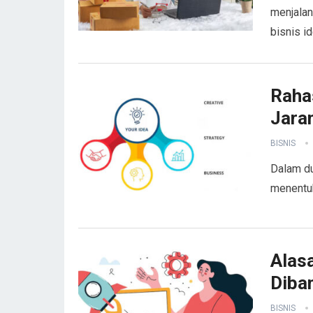
menjalan
bisnis i
Rahas
Jara
BISNIS
Dalam du
menentuk
Alasa
Diban
BISNIS