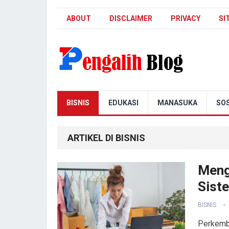
ABOUT
DISCLAIMER
PRIVACY
SI
Pengalih Blog
BISNIS
EDUKASI
MANASUKA
SOS
ARTIKEL DI BISNIS
Meng
Sist
BISNIS
Perkemba