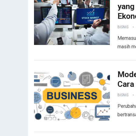
yang
Ekon
BISNIS
Memasuk
masih me
Mode
Cara
BISNIS
Perubaha
bertrans