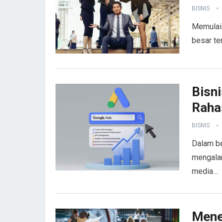
BISNIS
Memulai 
besar te
Bisn
Rahas
BISNIS
Dalam be
mengalam
media…
Mene