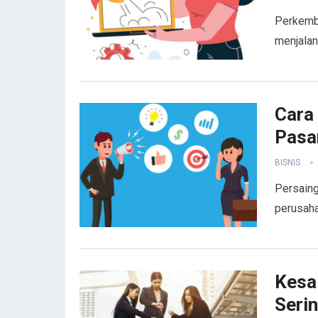
Perkemba
menjalan
Cara
Pasa
BISNIS
Persaing
perusaha
Kesa
Serin