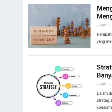
Meng
Meng
BISNIS
Perubaha
yang men
Strat
Bany
BISNIS
Dalam du
strategi
konsume