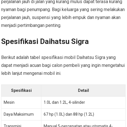
perjalanan jauh di jalan yang kurang mulus dapat terasa kurang
nyaman bagi penumpang. Bagi keluarga yang sering melakukan
perjalanan jauh, suspensi yang lebih empuk dan nyaman akan
menjadi pertimbangan penting.
Spesifikasi Daihatsu Sigra
Berikut adalah tabel spesifikasi mobil Daihatsu Sigra yang
dapat menjadi acuan bagi calon pembeli yang ingin mengetahui
lebih lanjut mengenai mobil ini.
Spesifikasi
Detail
Mesin
1.0L dan 1.2L, 4-silinder
Daya Maksimum
67 hp (1.0L) dan 88 hp (1.2L)
Transmisi
Manual 5-percepatan atau otomatis 4-