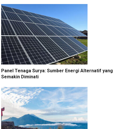
Panel Tenaga Surya: Sumber Energi Alternatif yang
Semakin Diminati