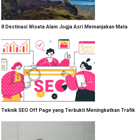
8 Destinasi Wisata Alam Jogja Asri Memanjakan Mata
Teknik SEO Off Page yang Terbukti Meningkatkan Trafik