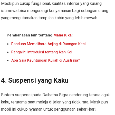
Meskipun cukup fungsional, kualitas interior yang kurang
istimewa bisa mengurangi kenyamanan bagi sebagian orang
yang mengutamakan tampilan kabin yang lebih mewah.
Pembahasan lain tentang
Manasuka
:
Panduan Memelihara Anjing di Ruangan Kecil
Pengalih: Introduksi tentang Ikan Koi
Apa Saja Keuntungan Kuliah di Australia?
4. Suspensi yang Kaku
Sistem suspensi pada Daihatsu Sigra cenderung terasa agak
kaku, terutama saat melaju di jalan yang tidak rata. Meskipun
mobil ini cukup nyaman untuk penggunaan sehari-hari,