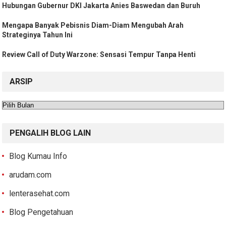
Hubungan Gubernur DKI Jakarta Anies Baswedan dan Buruh
Mengapa Banyak Pebisnis Diam-Diam Mengubah Arah
Strateginya Tahun Ini
Review Call of Duty Warzone: Sensasi Tempur Tanpa Henti
ARSIP
Arsip
PENGALIH BLOG LAIN
Blog Kumau Info
arudam.com
lenterasehat.com
Blog Pengetahuan