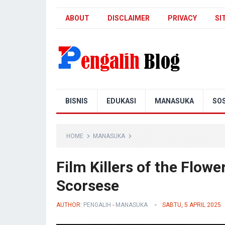
ABOUT
DISCLAIMER
PRIVACY
SI
Pengalih Blog
BISNIS
EDUKASI
MANASUKA
SOS
HOME
MANASUKA
Film Killers of the Flow
Scorsese
AUTHOR:
PENGALIH
-
MANASUKA
SABTU, 5 APRIL 2025