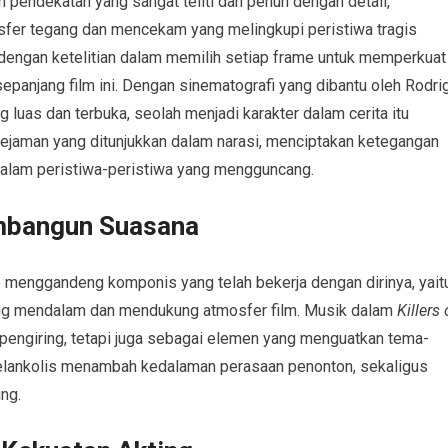
pendekatan yang sangat teliti dan penuh dengan detail,
er tegang dan mencekam yang melingkupi peristiwa tragis
dengan ketelitian dalam memilih setiap frame untuk memperkuat
epanjang film ini. Dengan sinematografi yang dibantu oleh Rodri
g luas dan terbuka, seolah menjadi karakter dalam cerita itu
ekejaman yang ditunjukkan dalam narasi, menciptakan ketegangan
alam peristiwa-peristiwa yang mengguncang.
mbangun Suasana
 menggandeng komponis yang telah bekerja dengan dirinya, yait
ng mendalam dan mendukung atmosfer film. Musik dalam
Killers 
 pengiring, tetapi juga sebagai elemen yang menguatkan tema-
melankolis menambah kedalaman perasaan penonton, sekaligus
ng.