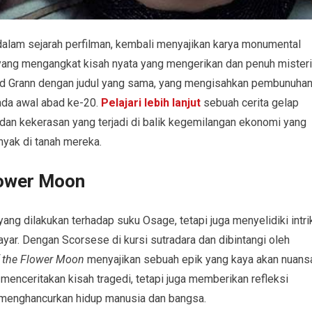
 dalam sejarah perfilman, kembali menyajikan karya monumental
 yang mengangkat kisah nyata yang mengerikan dan penuh misteri
David Grann dengan judul yang sama, yang mengisahkan pembunuha
ada awal abad ke-20.
Pelajari lebih lanjut
sebuah cerita gelap
dan kekerasan yang terjadi di balik kegemilangan ekonomi yang
yak di tanah mereka.
Flower Moon
ng dilakukan terhadap suku Osage, tetapi juga menyelidiki intrik
 layar. Dengan Scorsese di kursi sutradara dan dibintangi oleh
of the Flower Moon
menyajikan sebuah epik yang kaya akan nuans
ya menceritakan kisah tragedi, tetapi juga memberikan refleksi
menghancurkan hidup manusia dan bangsa.