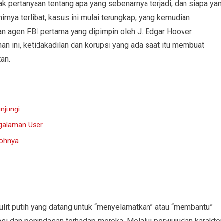
 pertanyaan tentang apa yang sebenarnya terjadi, dan siapa ya
hirnya terlibat, kasus ini mulai terungkap, yang kemudian
n agen FBI pertama yang dipimpin oleh J. Edgar Hoover.
n ini, ketidakadilan dan korupsi yang ada saat itu membuat
an.
unjungi
ngalaman User
tohnya
i
ulit putih yang datang untuk “menyelamatkan” atau “membantu”
asi dan penindasan terhadap mereka. Melalui perwujudan karakte