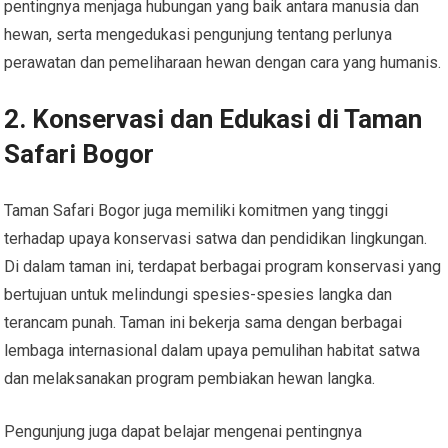
pentingnya menjaga hubungan yang baik antara manusia dan
hewan, serta mengedukasi pengunjung tentang perlunya
perawatan dan pemeliharaan hewan dengan cara yang humanis.
2. Konservasi dan Edukasi di Taman
Safari Bogor
Taman Safari Bogor juga memiliki komitmen yang tinggi
terhadap upaya konservasi satwa dan pendidikan lingkungan.
Di dalam taman ini, terdapat berbagai program konservasi yang
bertujuan untuk melindungi spesies-spesies langka dan
terancam punah. Taman ini bekerja sama dengan berbagai
lembaga internasional dalam upaya pemulihan habitat satwa
dan melaksanakan program pembiakan hewan langka.
Pengunjung juga dapat belajar mengenai pentingnya