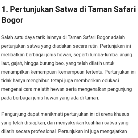
1. Pertunjukan Satwa di Taman Safari
Bogor
Salah satu daya tarik lainnya di Taman Safari Bogor adalah
pertunjukan satwa yang diadakan secara rutin. Pertunjukan ini
melibatkan berbagai jenis hewan, seperti lumba-lumba, anjing
laut, gajah, hingga burung beo, yang telah dilatih untuk
menampilkan kemampuan-kemampuan tertentu. Pertunjukan ini
tidak hanya menghibur, tetapi juga memberikan edukasi
mengenai cara melatih hewan serta mengenalkan pengunjung
pada berbagai jenis hewan yang ada di taman.
Pengunjung dapat menikmati pertunjukan ini di arena khusus
yang telah disiapkan, dan menyaksikan keahlian satwa yang
dilatih secara profesional. Pertunjukan ini juga mengajarkan