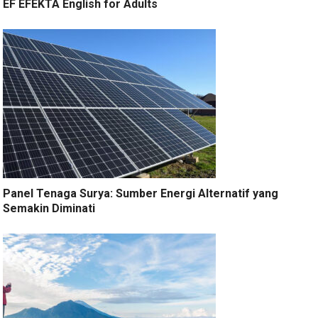
EF EFEKTA English for Adults
Panel Tenaga Surya: Sumber Energi Alternatif yang
Semakin Diminati