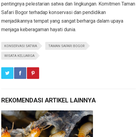
pentingnya pelestarian satwa dan lingkungan. Komitmen Taman
Safari Bogor terhadap konservasi dan pendidikan
menjadikannya tempat yang sangat berharga dalam upaya
menjaga keberagaman hayati dunia.
KONSERVASI SATWA
TAMAN SAFARI BOGOR
WISATA KELUARGA
REKOMENDASI ARTIKEL LAINNYA