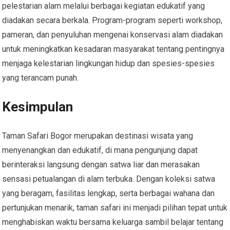
pelestarian alam melalui berbagai kegiatan edukatif yang
diadakan secara berkala. Program-program seperti workshop,
pameran, dan penyuluhan mengenai konservasi alam diadakan
untuk meningkatkan kesadaran masyarakat tentang pentingnya
menjaga kelestarian lingkungan hidup dan spesies-spesies
yang terancam punah.
Kesimpulan
Taman Safari Bogor merupakan destinasi wisata yang
menyenangkan dan edukatif, di mana pengunjung dapat
berinteraksi langsung dengan satwa liar dan merasakan
sensasi petualangan di alam terbuka. Dengan koleksi satwa
yang beragam, fasilitas lengkap, serta berbagai wahana dan
pertunjukan menarik, taman safari ini menjadi pilihan tepat untuk
menghabiskan waktu bersama keluarga sambil belajar tentang