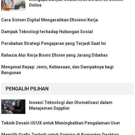
Online
Cara Sistem Digital Mengarahkan Efisiensi Kerja
Dampak Teknologi terhadap Hubungan Sosial
Perubahan Strategi Pengajaran yang Terjadi Saat Ini
Rahasia Alur Kerja Bisnis Efisien yang Jarang Dibahas
Mengenal Rayap: Jenis, Kebiasaan, dan Dampaknya bagi
Bangunan
PENGALIH PILIHAN
Inovasi Teknologi dan Otomatisasi dalam
Manajemen Supplier
Teknik Desain UI/UX untuk Meningkatkan Pengalaman User
Memilih Grafis Terbaik untuk Gaming di Komputer Desktop