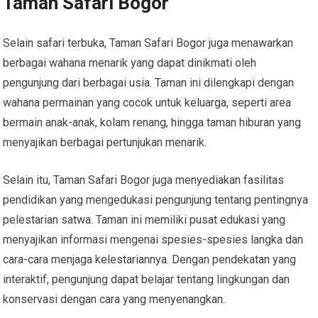
Taman Safari Bogor
Selain safari terbuka, Taman Safari Bogor juga menawarkan
berbagai wahana menarik yang dapat dinikmati oleh
pengunjung dari berbagai usia. Taman ini dilengkapi dengan
wahana permainan yang cocok untuk keluarga, seperti area
bermain anak-anak, kolam renang, hingga taman hiburan yang
menyajikan berbagai pertunjukan menarik.
Selain itu, Taman Safari Bogor juga menyediakan fasilitas
pendidikan yang mengedukasi pengunjung tentang pentingnya
pelestarian satwa. Taman ini memiliki pusat edukasi yang
menyajikan informasi mengenai spesies-spesies langka dan
cara-cara menjaga kelestariannya. Dengan pendekatan yang
interaktif, pengunjung dapat belajar tentang lingkungan dan
konservasi dengan cara yang menyenangkan.