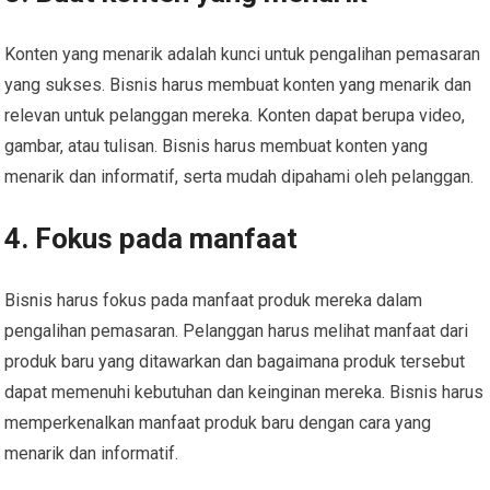
Konten yang menarik adalah kunci untuk pengalihan pemasaran
yang sukses. Bisnis harus membuat konten yang menarik dan
relevan untuk pelanggan mereka. Konten dapat berupa video,
gambar, atau tulisan. Bisnis harus membuat konten yang
menarik dan informatif, serta mudah dipahami oleh pelanggan.
4. Fokus pada manfaat
Bisnis harus fokus pada manfaat produk mereka dalam
pengalihan pemasaran. Pelanggan harus melihat manfaat dari
produk baru yang ditawarkan dan bagaimana produk tersebut
dapat memenuhi kebutuhan dan keinginan mereka. Bisnis harus
memperkenalkan manfaat produk baru dengan cara yang
menarik dan informatif.