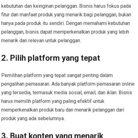
kebutuhan dan keinginan pelanggan. Bisnis harus fokus pada
fitur dan manfaat produk yang menarik bagi pelanggan, bukan
hanya pada produk itu sendiri. Dengan memahami kebutuhan
pelanggan, bisnis dapat memperkenalkan produk yang lebih
menarik dan relevan untuk pelanggan.
2. Pilih platform yang tepat
Pemilihan platform yang tepat sangat penting dalam
pengalihan pemasaran. Ada banyak platform pemasaran online
yang tersedia, termasuk media sosial, email, dan iklan. Bisnis
harus memilih platform yang paling efektif untuk
memperkenalkan produk baru dan menarik pelanggan dari
produk yang ada sebelumnya.
3. Buat konten yang menarik