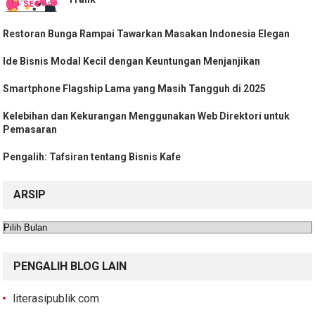
Restoran Bunga Rampai Tawarkan Masakan Indonesia Elegan
Ide Bisnis Modal Kecil dengan Keuntungan Menjanjikan
Smartphone Flagship Lama yang Masih Tangguh di 2025
Kelebihan dan Kekurangan Menggunakan Web Direktori untuk
Pemasaran
Pengalih: Tafsiran tentang Bisnis Kafe
ARSIP
Arsip
PENGALIH BLOG LAIN
literasipublik.com