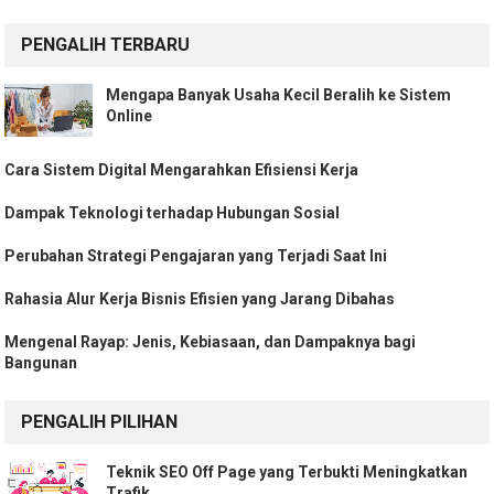
PENGALIH TERBARU
Mengapa Banyak Usaha Kecil Beralih ke Sistem
Online
Cara Sistem Digital Mengarahkan Efisiensi Kerja
Dampak Teknologi terhadap Hubungan Sosial
Perubahan Strategi Pengajaran yang Terjadi Saat Ini
Rahasia Alur Kerja Bisnis Efisien yang Jarang Dibahas
Mengenal Rayap: Jenis, Kebiasaan, dan Dampaknya bagi
Bangunan
PENGALIH PILIHAN
Teknik SEO Off Page yang Terbukti Meningkatkan
Trafik