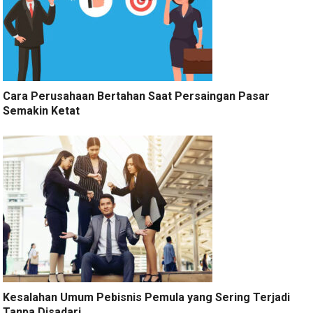
Cara Perusahaan Bertahan Saat Persaingan Pasar
Semakin Ketat
Kesalahan Umum Pebisnis Pemula yang Sering Terjadi
Tanpa Disadari