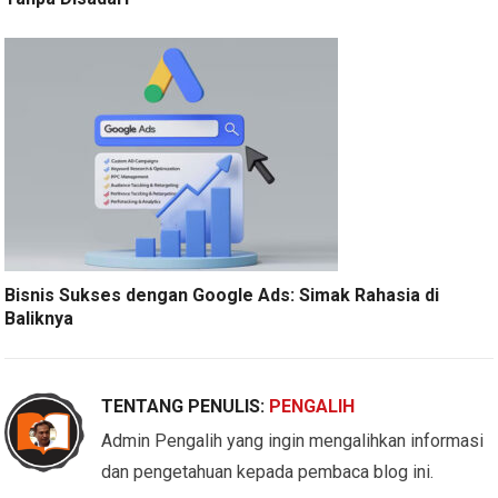
Bisnis Sukses dengan Google Ads: Simak Rahasia di
Baliknya
TENTANG PENULIS:
PENGALIH
Admin Pengalih yang ingin mengalihkan informasi
dan pengetahuan kepada pembaca blog ini.