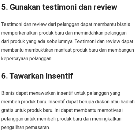
5. Gunakan testimoni dan review
Testimoni dan review dari pelanggan dapat membantu bisnis
memperkenalkan produk baru dan memindahkan pelanggan
dari produk yang ada sebelumnya. Testimoni dan review dapat
membantu membuktikan manfaat produk baru dan membangun
kepercayaan pelanggan.
6. Tawarkan insentif
Bisnis dapat menawarkan insentif untuk pelanggan yang
membeli produk baru. Insentif dapat berupa diskon atau hadiah
gratis untuk produk baru. Ini dapat membantu memotivasi
pelanggan untuk membeli produk baru dan meningkatkan
pengalihan pemasaran.