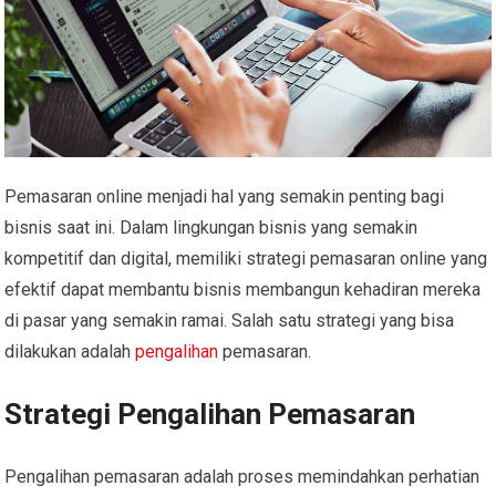
Pemasaran online menjadi hal yang semakin penting bagi
bisnis saat ini. Dalam lingkungan bisnis yang semakin
kompetitif dan digital, memiliki strategi pemasaran online yang
efektif dapat membantu bisnis membangun kehadiran mereka
di pasar yang semakin ramai. Salah satu strategi yang bisa
dilakukan adalah
pengalihan
pemasaran.
Strategi Pengalihan Pemasaran
Pengalihan pemasaran adalah proses memindahkan perhatian