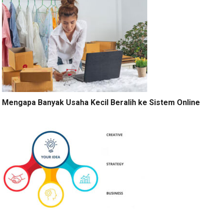
Mengapa Banyak Usaha Kecil Beralih ke Sistem Online