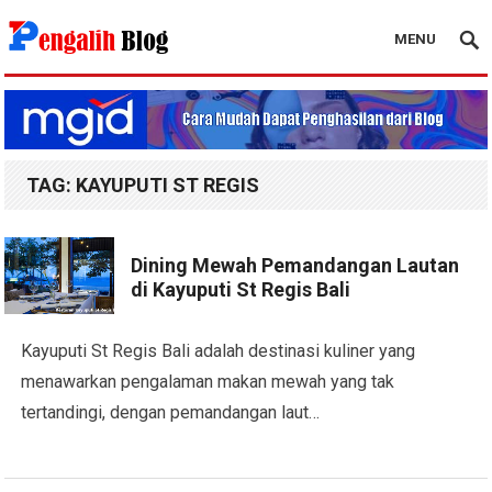
MENU
Pengalih Blog
TAG:
KAYUPUTI ST REGIS
Dining Mewah Pemandangan Lautan
di Kayuputi St Regis Bali
Kayuputi St Regis Bali adalah destinasi kuliner yang
menawarkan pengalaman makan mewah yang tak
tertandingi, dengan pemandangan laut…