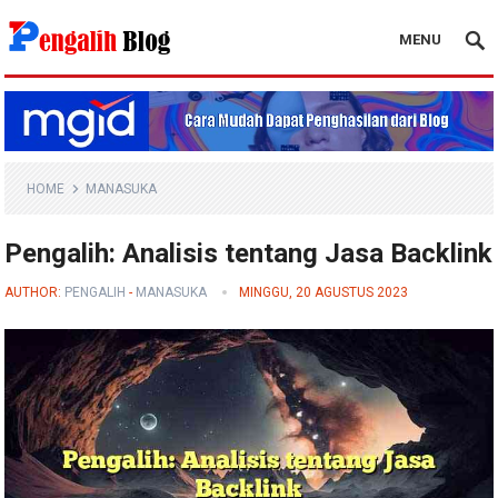
MENU
Pengalih Blog
HOME
MANASUKA
Pengalih: Analisis tentang Jasa Backlink
AUTHOR:
PENGALIH
-
MANASUKA
MINGGU, 20 AGUSTUS 2023