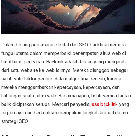
Dalam bidang pemasaran digital dan SEO, backlink memiliki
fungsi utama dalam memperbaiki penempatan situs web di
hasil hasil pencarian. Backlink adalah tautan yang mengarah
dari satu website ke web lainnya. Mereka dianggap sebagai
salah satu faktor penting dalam algoritma pencari, karena
mereka menggambarkan kepercayaan, kepercayaan, dan
hubungan suatu situs web. Bagaimanapun, tidak semua tautan
balik diciptakan serupa. Mencari penyedia
jasa backlink
yang
terpercaya dan berkualitas merupakan langkah krusial dalam
strategi SEO.