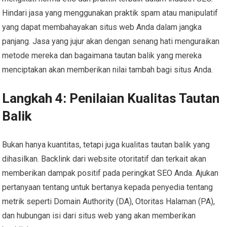
Hindari jasa yang menggunakan praktik spam atau manipulatif
yang dapat membahayakan situs web Anda dalam jangka
panjang. Jasa yang jujur akan dengan senang hati menguraikan
metode mereka dan bagaimana tautan balik yang mereka
menciptakan akan memberikan nilai tambah bagi situs Anda.
Langkah 4: Penilaian Kualitas Tautan
Balik
Bukan hanya kuantitas, tetapi juga kualitas tautan balik yang
dihasilkan. Backlink dari website otoritatif dan terkait akan
memberikan dampak positif pada peringkat SEO Anda. Ajukan
pertanyaan tentang untuk bertanya kepada penyedia tentang
metrik seperti Domain Authority (DA), Otoritas Halaman (PA),
dan hubungan isi dari situs web yang akan memberikan