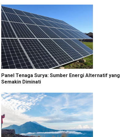
Panel Tenaga Surya: Sumber Energi Alternatif yang
Semakin Diminati