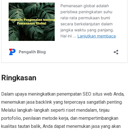
Ringkasan
Dalam upaya meningkatkan penempatan SEO situs web Anda,
menemukan jasa backlink yang terpercaya sangatlah penting.
Melalui langkah-langkah seperti riset mendalam, tinjau
portofolio, penilaian metode kerja, dan mempertimbangkan
kualitas tautan balik, Anda dapat menemukan jasa yang akan