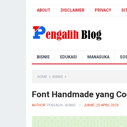
ABOUT
DISCLAIMER
PRIVACY
SI
Pengalih Blog
BISNIS
EDUKASI
MANASUKA
SOS
HOME
BISNIS
Font Handmade yang Coc
AUTHOR:
PENGALIH
-
BISNIS
JUMAT, 25 APRIL 2025