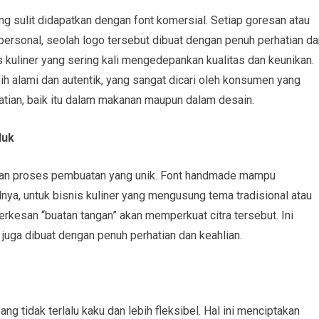
 sulit didapatkan dengan font komersial. Setiap goresan atau
sonal, seolah logo tersebut dibuat dengan penuh perhatian da
 kuliner yang sering kali mengedepankan kualitas dan keunikan.
h alami dan autentik, yang sangat dicari oleh konsumen yang
ian, baik itu dalam makanan maupun dalam desain.
duk
a dan proses pembuatan yang unik. Font handmade mampu
lnya, untuk bisnis kuliner yang mengusung tema tradisional atau
erkesan “buatan tangan” akan memperkuat citra tersebut. Ini
uga dibuat dengan penuh perhatian dan keahlian.
g tidak terlalu kaku dan lebih fleksibel. Hal ini menciptakan