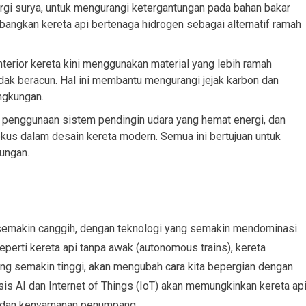
rgi surya, untuk mengurangi ketergantungan pada bahan bakar
bangkan kereta api bertenaga hidrogen sebagai alternatif ramah
terior kereta kini menggunakan material yang lebih ramah
idak beracun. Hal ini membantu mengurangi jejak karbon dan
ngkungan.
, penggunaan sistem pendingin udara yang hemat energi, dan
kus dalam desain kereta modern. Semua ini bertujuan untuk
ungan.
semakin canggih, dengan teknologi yang semakin mendominasi.
erti kereta api tanpa awak (autonomous trains), kereta
yang semakin tinggi, akan mengubah cara kita bepergian dengan
asis AI dan Internet of Things (IoT) akan memungkinkan kereta ap
n, dan kenyamanan penumpang.