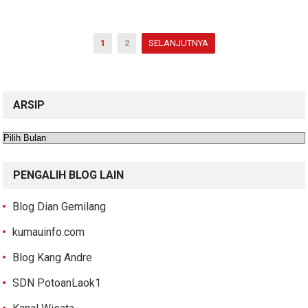
Paginasi
1
2
SELANJUTNYA
pos
ARSIP
Arsip
PENGALIH BLOG LAIN
Blog Dian Gemilang
kumauinfo.com
Blog Kang Andre
SDN PotoanLaok1