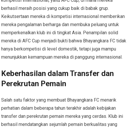
kompetisi internasional, yaitu AFC Cup, di mana mereka
berhasil meraih posisi yang cukup baik di babak grup.
Keikutsertaan mereka di kompetisi internasional memberikan
mereka pengalaman berharga dan membuka peluang untuk
memperkenalkan klub ini di tingkat Asia. Penampilan solid
mereka di AFC Cup menjadi bukti bahwa Bhayangkara FC tidak
hanya berkompetisi di level domestik, tetapi juga mampu
menunjukkan kemampuan mereka di panggung internasional.
Keberhasilan dalam Transfer dan
Perekrutan Pemain
Salah satu faktor yang membuat Bhayangkara FC menarik
perhatian dalam beberapa tahun terakhir adalah kebijakan
transfer dan perekrutan pemain mereka yang cerdas. Klub ini
berhasil mendatangkan sejumlah pemain berkualitas yang