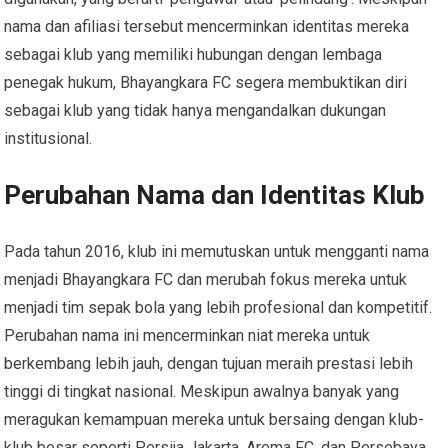
nama dan afiliasi tersebut mencerminkan identitas mereka
sebagai klub yang memiliki hubungan dengan lembaga
penegak hukum, Bhayangkara FC segera membuktikan diri
sebagai klub yang tidak hanya mengandalkan dukungan
institusional.
Perubahan Nama dan Identitas Klub
Pada tahun 2016, klub ini memutuskan untuk mengganti nama
menjadi Bhayangkara FC dan merubah fokus mereka untuk
menjadi tim sepak bola yang lebih profesional dan kompetitif.
Perubahan nama ini mencerminkan niat mereka untuk
berkembang lebih jauh, dengan tujuan meraih prestasi lebih
tinggi di tingkat nasional. Meskipun awalnya banyak yang
meragukan kemampuan mereka untuk bersaing dengan klub-
klub besar seperti Persija Jakarta, Arema FC, dan Persebaya