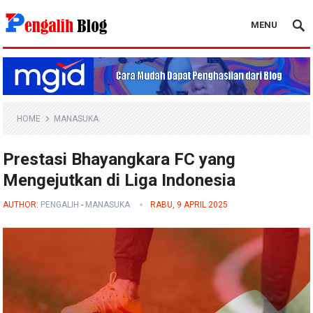
MENU
Pengalih Blog
HOME
MANASUKA
Prestasi Bhayangkara FC yang
Mengejutkan di Liga Indonesia
AUTHOR:
PENGALIH
-
MANASUKA
RABU, 9 APRIL 2025