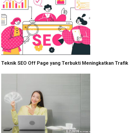
Teknik SEO Off Page yang Terbukti Meningkatkan Trafik