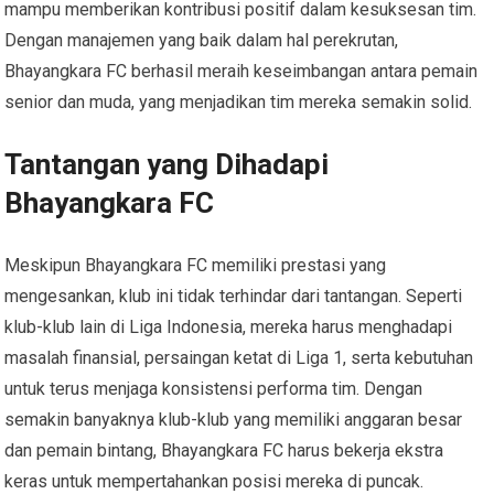
mampu memberikan kontribusi positif dalam kesuksesan tim.
Dengan manajemen yang baik dalam hal perekrutan,
Bhayangkara FC berhasil meraih keseimbangan antara pemain
senior dan muda, yang menjadikan tim mereka semakin solid.
Tantangan yang Dihadapi
Bhayangkara FC
Meskipun Bhayangkara FC memiliki prestasi yang
mengesankan, klub ini tidak terhindar dari tantangan. Seperti
klub-klub lain di Liga Indonesia, mereka harus menghadapi
masalah finansial, persaingan ketat di Liga 1, serta kebutuhan
untuk terus menjaga konsistensi performa tim. Dengan
semakin banyaknya klub-klub yang memiliki anggaran besar
dan pemain bintang, Bhayangkara FC harus bekerja ekstra
keras untuk mempertahankan posisi mereka di puncak.