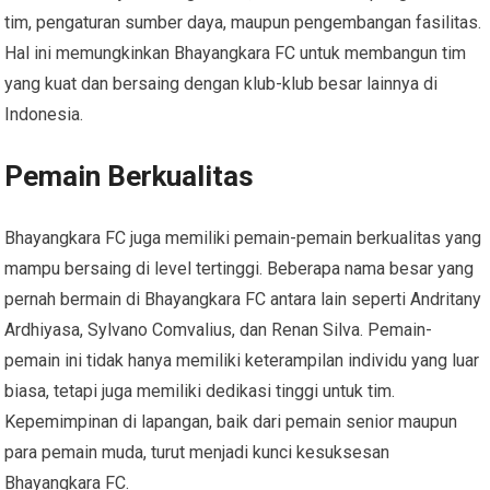
tim, pengaturan sumber daya, maupun pengembangan fasilitas.
Hal ini memungkinkan Bhayangkara FC untuk membangun tim
yang kuat dan bersaing dengan klub-klub besar lainnya di
Indonesia.
Pemain Berkualitas
Bhayangkara FC juga memiliki pemain-pemain berkualitas yang
mampu bersaing di level tertinggi. Beberapa nama besar yang
pernah bermain di Bhayangkara FC antara lain seperti Andritany
Ardhiyasa, Sylvano Comvalius, dan Renan Silva. Pemain-
pemain ini tidak hanya memiliki keterampilan individu yang luar
biasa, tetapi juga memiliki dedikasi tinggi untuk tim.
Kepemimpinan di lapangan, baik dari pemain senior maupun
para pemain muda, turut menjadi kunci kesuksesan
Bhayangkara FC.