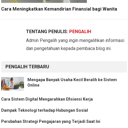
Cara Meningkatkan Kemandirian Finansial bagi Wanita
TENTANG PENULIS:
PENGALIH
Admin Pengalih yang ingin mengalihkan informasi
dan pengetahuan kepada pembaca blog ini.
PENGALIH TERBARU
Mengapa Banyak Usaha Kecil Beralih ke Sistem
Online
Cara Sistem Digital Mengarahkan Efisiensi Kerja
Dampak Teknologi terhadap Hubungan Sosial
Perubahan Strategi Pengajaran yang Terjadi Saat Ini