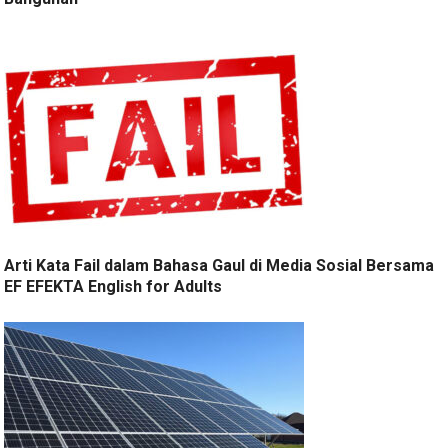
Arti Kata Fail dalam Bahasa Gaul di Media Sosial Bersama
EF EFEKTA English for Adults