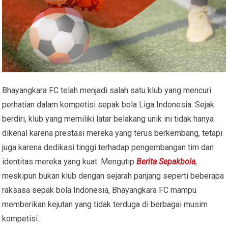
Bhayangkara FC telah menjadi salah satu klub yang mencuri
perhatian dalam kompetisi sepak bola Liga Indonesia. Sejak
berdiri, klub yang memiliki latar belakang unik ini tidak hanya
dikenal karena prestasi mereka yang terus berkembang, tetapi
juga karena dedikasi tinggi terhadap pengembangan tim dan
identitas mereka yang kuat. Mengutip
Berita Sepakbola
,
meskipun bukan klub dengan sejarah panjang seperti beberapa
raksasa sepak bola Indonesia, Bhayangkara FC mampu
memberikan kejutan yang tidak terduga di berbagai musim
kompetisi.