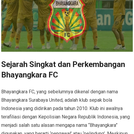
Sejarah Singkat dan Perkembangan
Bhayangkara FC
Bhayangkara FC, yang sebelumnya dikenal dengan nama
Bhayangkara Surabaya United, adalah klub sepak bola
Indonesia yang didirikan pada tahun 2010. Klub ini awalnya
terafiliasi dengan Kepolisian Negara Republik Indonesia, yang
menjadi salah satu alasan mengapa nama “Bhayangkara”
digunakan, yang berarti ‘pengawal’ atau ‘pelindung’. Meskipun